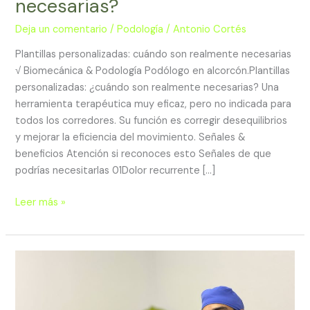
necesarias?
son
realmente
Deja un comentario
/
Podología
/
Antonio Cortés
necesarias?
Plantillas personalizadas: cuándo son realmente necesarias
√ Biomecánica & Podología Podólogo en alcorcón.Plantillas
personalizadas: ¿cuándo son realmente necesarias? Una
herramienta terapéutica muy eficaz, pero no indicada para
todos los corredores. Su función es corregir desequilibrios
y mejorar la eficiencia del movimiento. Señales &
beneficios Atención si reconoces esto Señales de que
podrías necesitarlas 01Dolor recurrente […]
Leer más »
Dolor
de
talón
al