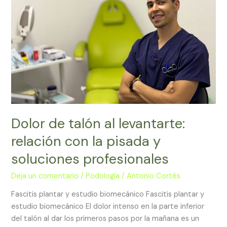
levantarte:
relación
con
la
pisada
y
soluciones
profesionales
Dolor de talón al levantarte:
relación con la pisada y
soluciones profesionales
Deja un comentario
/
Podología
/
Antonio Cortés
Fascitis plantar y estudio biomecánico Fascitis plantar y
estudio biomecánico El dolor intenso en la parte inferior
del talón al dar los primeros pasos por la mañana es un