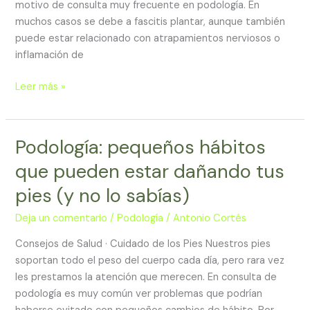
motivo de consulta muy frecuente en podología. En
muchos casos se debe a fascitis plantar, aunque también
puede estar relacionado con atrapamientos nerviosos o
inflamación de
Leer más »
Podología: pequeños hábitos
Podología:
pequeños
que pueden estar dañando tus
hábitos
pies (y no lo sabías)
que
pueden
Deja un comentario
/
Podología
/
Antonio Cortés
estar
dañando
Consejos de Salud · Cuidado de los Pies Nuestros pies
tus
soportan todo el peso del cuerpo cada día, pero rara vez
pies
les prestamos la atención que merecen. En consulta de
(y
podología es muy común ver problemas que podrían
no