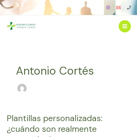
Ir
al
contenido
Antonio Cortés
Plantillas personalizadas:
Plantillas
personalizadas:
¿cuándo son realmente
¿cuándo