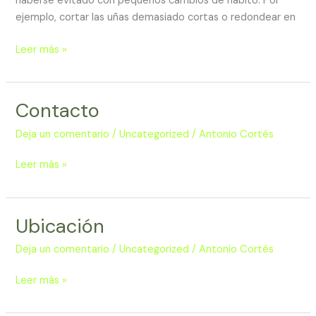
haberse evitado con pequeños cambios de hábito. Por
lo
ejemplo, cortar las uñas demasiado cortas o redondear en
sabías)
Leer más »
Contacto
Contacto
Deja un comentario
/
Uncategorized
/
Antonio Cortés
Leer más »
Ubicación
Ubicación
Deja un comentario
/
Uncategorized
/
Antonio Cortés
Leer más »