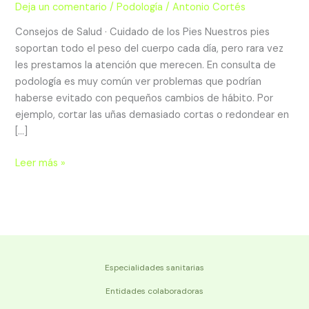
Deja un comentario
/
Podología
/
Antonio Cortés
estar
dañando
Consejos de Salud · Cuidado de los Pies Nuestros pies
tus
soportan todo el peso del cuerpo cada día, pero rara vez
pies
les prestamos la atención que merecen. En consulta de
(y
podología es muy común ver problemas que podrían
no
haberse evitado con pequeños cambios de hábito. Por
lo
ejemplo, cortar las uñas demasiado cortas o redondear en
sabías)
[…]
Leer más »
Especialidades sanitarias
Entidades colaboradoras