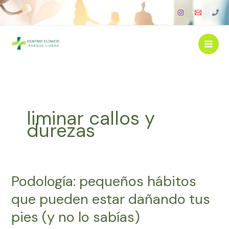
Ir
al
contenido
liminar callos y
durezas
Podología: pequeños hábitos
Podología:
pequeños
que pueden estar dañando tus
hábitos
pies (y no lo sabías)
que
pueden